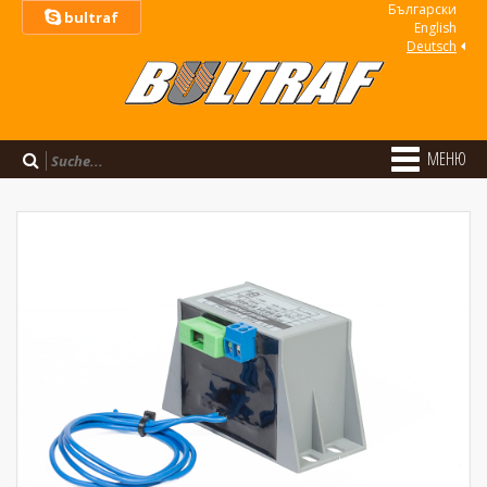
Български
bultraf
Еnglish
Deutsch