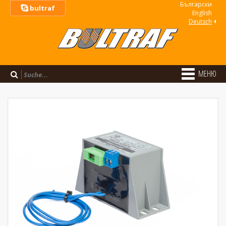
Български
bultraf
Еnglish
Deutsch