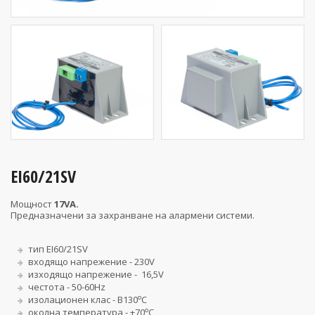
EI60/21SV
Мощност
17VA.
Предназначени за захранване на алармени системи.
тип EI60/21SV
входящо напрежение - 230V
изходящо напрежение - 16,5V
честота - 50-60Hz
о
изолационен клас - В130
С
о
околна температура - +70
С