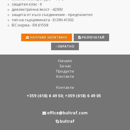
защитен клас - II
диелектрична якост - 4200V
защита от късо съединение - предпазител
тип на сърцевината - EI DIN 41302
IEC норма - EN 61558
НАПРАВИ ЗАПИТВАНЕ
РАЗПЕЧАТАЙ
ОБРАТНО
Начало
За нас
Продукти
Контакти
Контакти
+359 (618) 6 49 50; +359 (618) 6 49 05
office@bultraf.com
bultraf