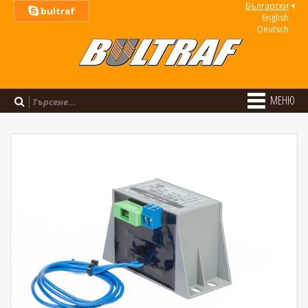
Български
bultraf
Еnglish
Deutsch